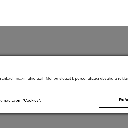
ránkách maximálně užili. Mohou sloužit k personalizaci obsahu a rekla
Nastavit cookies
Ručn
ce
nastavení "Cookies".
Nastavení soukromí
Developed by