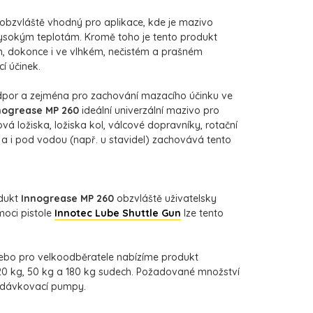
 obzvláště vhodný pro aplikace, kde je mazivo
ysokým teplotám. Kromě toho je tento produkt
m, dokonce i ve vlhkém, nečistém a prašném
í účinek.
odpor a zejména pro zachování mazacího účinku ve
nogrease MP 260
ideální univerzální mazivo pro
vá ložiska, ložiska kol, válcové dopravníky, rotační
a i pod vodou (např. u stavidel) zachovává tento
odukt
Innogrease MP 260
obzvláště uživatelsky
moci pistole
Innotec Lube Shuttle Gun
lze tento
nebo pro velkoodběratele nabízíme produkt
20 kg, 50 kg a 180 kg sudech. Požadované množství
 dávkovací pumpy.