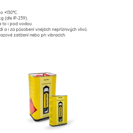
o +130°C.
g (dle IP-239).
 to i pod vodou.
í a i za působení vnějších nepříznivých vlivů.
zové zatížení nebo při vibracích.