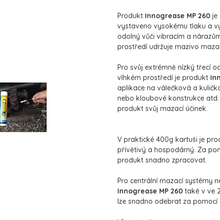
Produkt
Innogrease MP 260
je
vystaveno vysokému tlaku a v
odolný vůči vibracím a nárazů
prostředí udržuje mazivo mazac
Pro svůj extrémně nízký třecí 
vlhkém prostředí je produkt
In
aplikace na válečková a kuličko
nebo kloubové konstrukce atd. 
produkt svůj mazací účinek.
V praktické 400g kartuši je pr
přívětivý a hospodárný. Za po
produkt snadno zpracovat.
Pro centrální mazací systémy 
Innogrease MP 260
také v ve 
lze snadno odebrat za pomocí