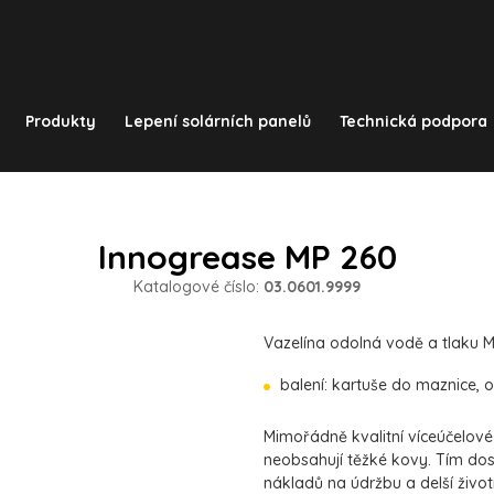
Produkty
Lepení solárních panelů
Technická podpora
Innogrease MP 260
Katalogové číslo:
03.0601.9999
Vazelína odolná vodě a tlaku 
balení: kartuše do maznice, 
Mimořádně kvalitní víceúčelové
neobsahují těžké kovy. Tím dosa
nákladů na údržbu a delší živo