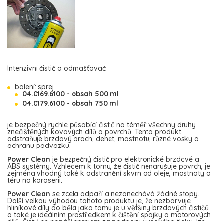
Intenzivní čistič a odmašťovač
balení: sprej
04.0169.6100 - obsah 500 ml
04.0179.6100 - obsah 750 ml
je bezpečný rychle působící čistič na téměř všechny druhy
znečištěných kovových dílů a povrchů. Tento produkt
odstraňuje brzdový prach, dehet, mastnotu, různé vosky a
ochranu podvozku.
Power Clean
je bezpečný čistič pro elektronické brzdové a
ABS systémy. Vzhledem k tomu, že čistič nenarušuje povrch, je
zejména vhodný také k odstranění skvrn od oleje, mastnoty a
téru na karoserii.
Power Clean
se zcela odpaří a nezanechává žádné stopy.
Další velkou výhodou tohoto produktu je, že nezbarvuje
hliníkové díly do běla jako tomu je u většiny brzdových čističů
a také je ideálním prostředkem k čištění spojky a motorových