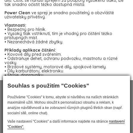
dílů. Čistič se nanáší sprejem za podpory vysokého tlaku, lze
tak snadno očistit těžko dostupná místa.
Power Clean
ve spreji je snadno použitelný a obzvláště
uživatelsky přívětivý.
Vlastnosti:
• Bezpečný pro hliník.
• Vysoký tlak vstřiknutí, tím je vhodný pro čištění těžko
přístupných míst.
• Nezanechává žádné zbytky.
Příklady aplikace čištění:
• Kovové díly před svářením.
• Odstraňuje dehet, ochranu podvozku, mastnotu a různé
vosky.
• Brzdové systémy, motorové díly, spojkové lamely.
• Díly karburátoru, elektroniku.
• Stroje, dopravníky.
Souhlas s použitím "Cookies"
Používáme "Cookies" k tomu, abyste si návštěvu na našich stránkách
maximálně užili. Mohou sloužit k personalizaci obsahu a reklam, k
analýze návštěvnosti a ke zobrazení různých pluginů třetích stran (např.
socialní sítě, online chat).
Vaše nastavení "Cookies" a další informace najdete na stránce
nastavení
"Cookies".