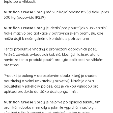
teplotou a vlhkostí.
Nutriflon Grease Spray
má vynikající odolnost vůči tlaku přes
500 kg (odpovídá IP239).
Nutriflon Grease Spray
je ideální pro použití jako univerzální
řídké mazivo pro aplikace v potravinářském průmyslu, kde
může dojít k neúmyslnému kontaktu s potravinami.
Tento produkt je vhodný k promazání dopravních pásů,
řetězů, závěsů, ovládacích kabelů, kluzných ložisek atd. a
navíc lze tento produkt použít pro tyto aplikace i ve vlhkém
prostředí.
Produkt je baleny v aerosolovém obalu, který je snadno
použitelný a velmi uživatelsky přívětivý. Navíc je dóza
použitelná v jakékoliv poloze, což je velkou výhodou pro
aplikaci produktu do těžko dostupných míst.
Nutriflon Grease Spray
je nejprve po aplikaci tekutý, tím
proniká hluboko mezi díly a jakmile vyprchá hnací plyn,
zůstává pěkná, pevná a tlakuodolná vrstva maziva.