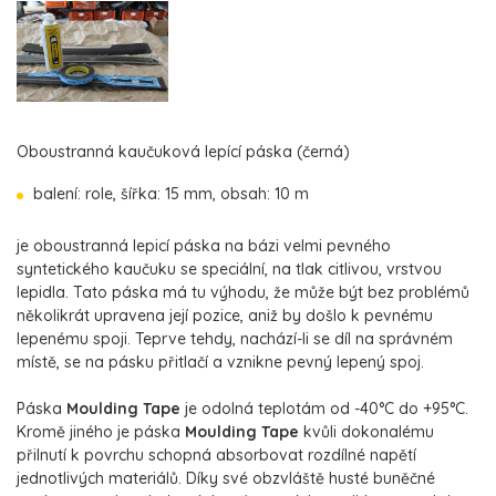
Oboustranná kaučuková lepící páska (černá)
balení: role, šířka: 15 mm, obsah: 10 m
je oboustranná lepicí páska na bázi velmi pevného
syntetického kaučuku se speciální, na tlak citlivou, vrstvou
lepidla. Tato páska má tu výhodu, že může být bez problémů
několikrát upravena její pozice, aniž by došlo k pevnému
lepenému spoji. Teprve tehdy, nachází-li se díl na správném
místě, se na pásku přitlačí a vznikne pevný lepený spoj.
Páska
Moulding Tape
je odolná teplotám od -40°C do +95°C.
Kromě jiného je páska
Moulding Tape
kvůli dokonalému
přilnutí k povrchu schopná absorbovat rozdílné napětí
jednotlivých materiálů. Díky své obzvláště husté buněčné