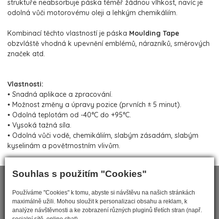
struktuře neabsorbuje páska téměř žádnou vlhkost, navíc je
odolná vůči motorovému oleji a lehkým chemikáliím.
Kombinací těchto vlastností je páska
Moulding Tape
obzvláště vhodná k upevnění emblémů, nárazníků, směrových
značek atd.
Vlastnosti:
• Snadná aplikace a zpracování.
• Možnost změny a úpravy pozice (prvních ± 5 minut).
• Odolná teplotám od -40°C do +95°C.
• Vysoká tažná síla.
• Odolná vůči vodě, chemikáliím, slabým zásadám, slabým
kyselinám a povětrnostním vlivům.
Souhlas s použitím "Cookies"
Používáme "Cookies" k tomu, abyste si návštěvu na našich stránkách
maximálně užili. Mohou sloužit k personalizaci obsahu a reklam, k
analýze návštěvnosti a ke zobrazení různých pluginů třetích stran (např.
socialní sítě, online chat).