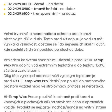
02.2429.0000 - černá
- na dotaz
02.2429.0980 - tmavě hnědá
- na dotaz
02.2429.6100 - transparentní
- na dotaz
Velmi trvanlivá a nearomatická ochrana proti korozi
plechových dílů a dutin. Tento produkt odpuzuje vodu a má
vynikající vzlínavost, dostane se i do nejmenších skulin i dutin,
kde spolehlivě chrání podklad po dlouhou dobu.
Vzhledem ke svému speciálnímu složení je produkt
Hi-Temp
Wax Pro
odolný vůči extrémním teplotám a do teploty 150°C
zůstává zcela stabilní.
Díky této vynikající odolnosti vůči vysokým teplotám je
produkt
Hi-Temp Wax Pro
ideální pro použití do motorového
prostoru vozidel nebo ve strojovnách, protože se neroztéká.
Hi-Temp Wax Pro
se používá k ochraně proti korozi u
kovových a plechových dílů na stavbách nebo v opravnách
vozidel. Produkt se nejčastěji nachází/nanáší na vnitřní stranu