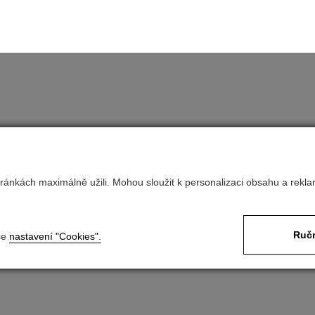
ránkách maximálně užili. Mohou sloužit k personalizaci obsahu a rekla
Nastavit cookies
Ručn
ce
nastavení "Cookies".
Nastavení soukromí
Developed by