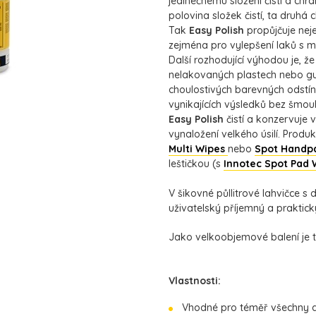
jedinečnému složení čistí a chrá
polovina složek čistí, ta druhá c
Tak
Easy Polish
propůjčuje nej
zejména pro vylepšení laků s mí
Další rozhodující výhodou je, ž
nelakovaných plastech nebo gu
choulostivých barevných odstí
vynikajících výsledků bez šmou
Easy Polish
čistí a konzervuje 
vynaložení velkého úsilí. Produk
Multi Wipes
nebo
Spot Handp
leštičkou (s
Innotec Spot Pad
V šikovné půllitrové lahvičce 
uživatelský příjemný a praktick
Jako velkoobjemové balení je ta
Vlastnosti:
Vhodné pro téměř všechny d