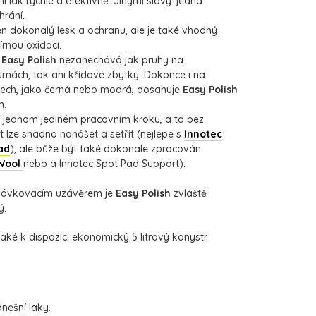
ní lak rychle a efektivně. Jinými slovy: jedna
hrání.
en dokonalý lesk a ochranu, ale je také vhodný
rnou oxidací.
e
Easy Polish
nezanechává jak pruhy na
mách, tak ani křídové zbytky. Dokonce i na
nech, jako černá nebo modrá, dosahuje
Easy Polish
h.
v jednom jediném pracovním kroku, a to bez
t lze snadno nanášet a setřít (nejlépe s
Innotec
ad
), ale bůže být také dokonale zpracován
 Wool
nebo a Innotec Spot Pad Support).
s dávkovacím uzávěrem je
Easy Polish
zvláště
ý.
ké k dispozici ekonomický 5 litrový kanystr.
nešní laky.