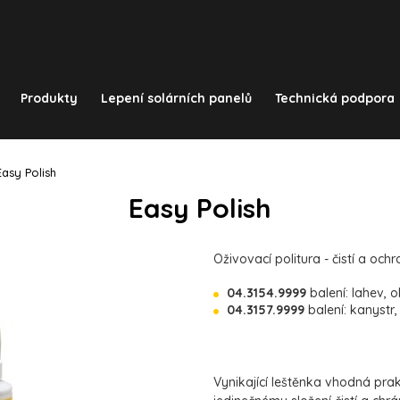
Produkty
Lepení solárních panelů
Technická podpora
Easy Polish
Easy Polish
Oživovací politura - čistí a och
04.3154.9999
balení: lahev, 
04.3157.9999
balení: kanystr,
Vynikající leštěnka vhodná pra