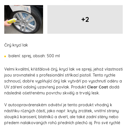
+2
Čirý krycí lak
balení: sprej, obsah: 500 ml
Velmi kvalitní, křišťálově čirý, krycí lak ve spreji, jehož vlastnosti
jsou srovnatelné s profesionální stříkací pistolí. Tento rychle
schnoucí, dobře vyplňující čirý lak vytváří po vyschnutí oděru a
UV záření odolný uzavřený povlak. Produkt
Clear Coat
dodá
následně ošetřenému povrchu skvělý a trvalý lesk.
V autoopravárenském odvětví je tento produkt vhodný k
nástřiku různých částí, jako např. kryty zrcátek, vnitřní strany
sloupků karoserií, blatníků a dveří, ale také zadní stěny nebo
předem nalakovaných rohů předních plechů aj. Pro své rychlé