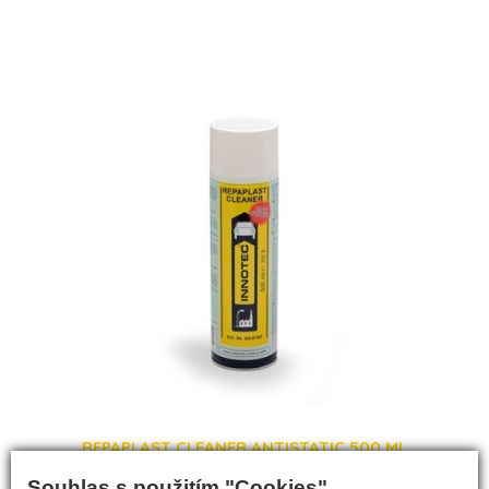
REPAPLAST CLEANER ANTISTATIC 500 ML
Souhlas s použitím "Cookies"