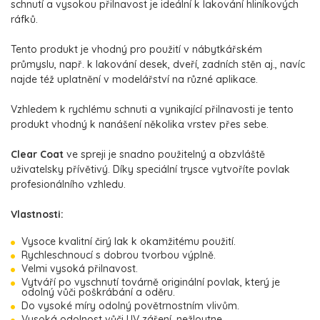
schnutí a vysokou přilnavost je ideální k lakování hliníkových
ráfků.
Tento produkt je vhodný pro použití v nábytkářském
průmyslu, např. k lakování desek, dveří, zadních stěn aj., navíc
najde též uplatnění v modelářství na různé aplikace.
Vzhledem k rychlému schnuti a vynikající přilnavosti je tento
produkt vhodný k nanášení několika vrstev přes sebe.
Clear Coat
ve spreji je snadno použitelný a obzvláště
uživatelsky přívětivý. Díky speciální trysce vytvoříte povlak
profesionálního vzhledu.
Vlastnosti:
Vysoce kvalitní čirý lak k okamžitému použití.
Rychleschnoucí s dobrou tvorbou výplně.
Velmi vysoká přilnavost.
Vytváří po vyschnutí továrně originální povlak, který je
odolný vůči poškrábání a oděru.
Do vysoké míry odolný povětrnostním vlivům.
Vysoká odolnost vůči UV záření, nežloutne.