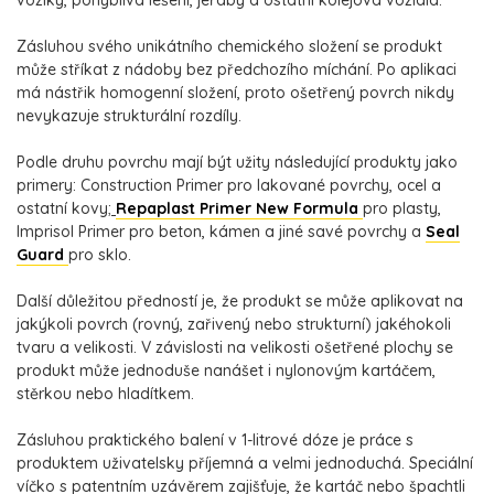
vozíky, pohyblivá lešení, jeřáby a ostatní kolejová vozidla.
Zásluhou svého unikátního chemického složení se produkt
může stříkat z nádoby bez předchozího míchání. Po aplikaci
má nástřik homogenní složení, proto ošetřený povrch nikdy
nevykazuje strukturální rozdíly.
Podle druhu povrchu mají být užity následující produkty jako
primery: Construction Primer pro lakované povrchy, ocel a
ostatní kovy;
Repaplast Primer New Formula
pro plasty,
Imprisol Primer pro beton, kámen a jiné savé povrchy a
Seal
Guard
pro sklo.
Další důležitou předností je, že produkt se může aplikovat na
jakýkoli povrch (rovný, zařivený nebo strukturní) jakéhokoli
tvaru a velikosti. V závislosti na velikosti ošetřené plochy se
produkt může jednoduše nanášet i nylonovým kartáčem,
stěrkou nebo hladítkem.
Zásluhou praktického balení v 1-litrové dóze je práce s
produktem uživatelsky příjemná a velmi jednoduchá. Speciální
víčko s patentním uzávěrem zajišťuje, že kartáč nebo špachtli