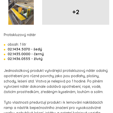
+2
Protiskluzový nátěr
obsah: 1 litr
02.1434.5070 - šedý
02.1435.0000 - černý
02.1436.0555 - žlutý
Jednosložkový produkt vytvářející protiskluzový nátěr odolný
opotřebení pro různé povrchy jako jsou podlahy, plošiny,
schody, lešení atd. Vrstva je nelepivá po 1 hodině. Po plném
vytvrzení nátěr dokonale odolává opotřebení, ropě, vodě,
čisticím prostředkům, zředěným kyselinám, louhům a solím.
Tyto vlastnosti předurčují produkt i k lemování nakládacích
ramp a nástřik bepečnostního značení pro vysokozdvižné